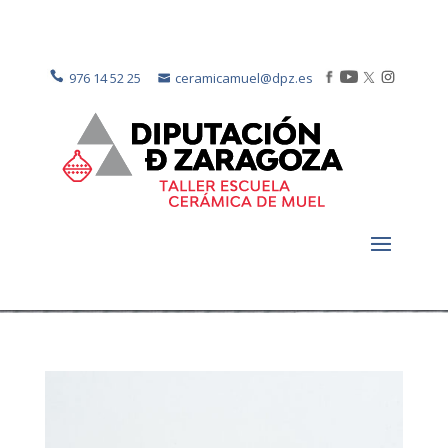
976 14 52 25
ceramicamuel@dpz.es