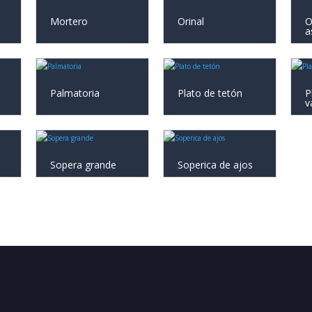
Mortero
Orinal
O
a
Palmatoria
Plato de tetón
P
va
Sopera grande
Soperica de ajos