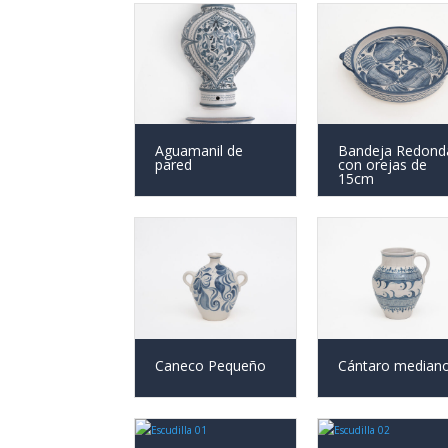
Aguamanil de
Bandeja Redond
pared
con orejas de
15cm
Caneco Pequeño
Cántaro median