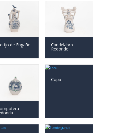
otijo de Engaño
Candelabro
Redondo
Copa
ompotera
edonda