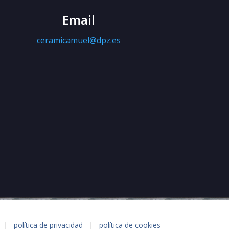
Email
ceramicamuel@dpz.es
|
política de privacidad
|
política de cookies