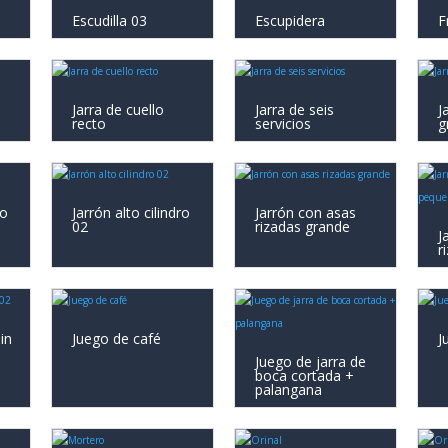
Escudilla 03
Escupidera
F
Jarra de cuello
Jarra de seis
J
recto
servicios
g
ro
Jarrón alto cilindro
Jarrón con asas
02
rizadas grande
J
r
in
Juego de café
J
Juego de jarra de
boca cortada +
palangana