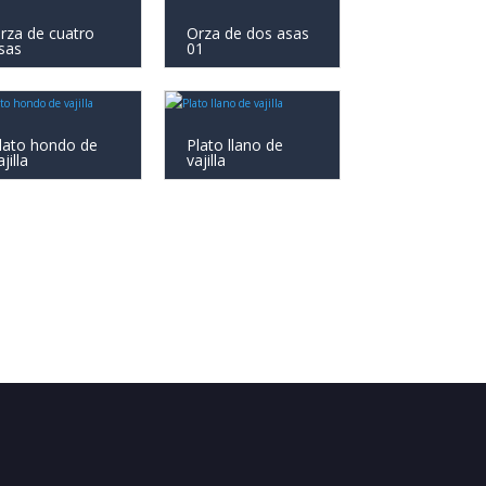
rza de cuatro
Orza de dos asas
sas
01
lato hondo de
Plato llano de
jilla
vajilla