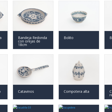
a
Bandeja Redonda
Bolito
B
con orejas de
18cm
o
Catavinos
Compotera alta
C
r