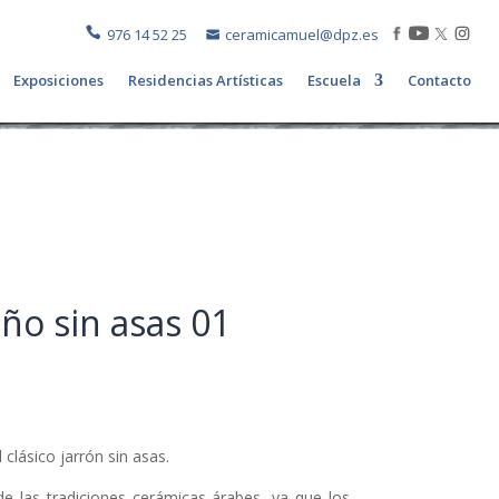
976 14 52 25
ceramicamuel@dpz.es
Exposiciones
Residencias Artísticas
Escuela
Contacto
ño sin asas 01
 clásico jarrón sin asas.
e las tradiciones cerámicas árabes, ya que los